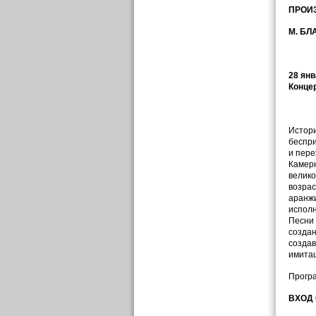
П
РОИ
М. БЛ
28 янв
Конце
Истори
беспри
и пере
Камерн
велико
возрас
аранжи
исполн
Песни 
создан
создав
имитац
Програ
ВХОД