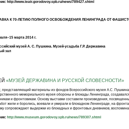
ик: http://www.teatr.gorodovoy.spb.ru/news/789427.shtml
АВКА К 70-ЛЕТИЮ ПОЛНОГО ОСВОБОЖДЕНИЯ ЛЕНИНГРАДА ОТ ФАШИС
аля–15 марта 2014 г.
сийский музей А. С. Пушкина. Музей-усадьба Г.Р. Державина
ый зал
ЕЙ
«МУЗЕЙ ДЕРЖАВИНА И РУССКОЙ СЛОВЕСНОСТИ»
, представляющий материалы из фондов Всероссийского музея А.С. Пушкина,
рственного мемориального музея обороны и блокады Ленинграда, создавался
никам и фронтовикам. Основу выставки составили произведения, посвященны
абот жили и боролись, воевали и умирали в блокадном Ленинграде, на фронт
ку сопровождают выдержки из блокадных и фронтовых дневников, воспомина
ник:
http://www.museum.gorodovoy.spb.ru/news/789307.shtml