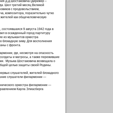
ния Д.Д.Шостаковича (дирижер –
да. Шел третий месяц Великой
зовиков с продовольствием,
ча, композитора, поразительно чутко
о жителей как общечеловеческую
состоявшаяся 9 августа 1942 года в
авил в осажденный город партитуру
ие из музыкантов оркестра
ю блокадную зиму. Для восполнения
аны с фронта.
рмонии, где, несмотря на опасность
 солдаты и матросы, а также пережившие
нии. Музыка Шостаковича возвещала о
общей целью защиты своей Родины.
первых слушателей, жителей блокадного
нешние слушатели филармонии —
онического оркестра филармонии —
управлением Карла Элиасберга