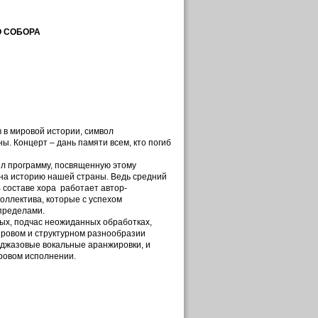
О СОБОРА
 в мировой истории, символ
. Концерт – дань памяти всем, кто погиб
л программу, посвященную этому
 на историю нашей страны. Ведь средний
 составе хора работает автор-
оллектива, которые с успехом
 пределами.
вых, подчас неожиданных обработках,
нровом и структурном разнообразии
и джазовые вокальные аранжировки, и
ровом исполнении.