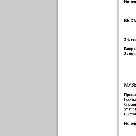
Источн
ВЫСТ
3 февр
Всерос
Зелен
МУЗ
Проект
Госуда
блокад
этих р
Выстав
Источ