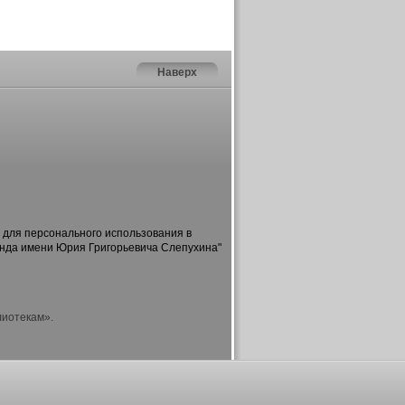
Наверх
 для персонального использования в
онда имени Юрия Григорьевича Слепухина"
лиотекам».