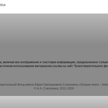
2014
, включая все изображения и текстовую информацию, предназначено только
частичном использовании материалов ссылка на сайт "Благотворительного ф
орительный Фонд имени Юрия Григорьевича Слепухина «Лучшие книги – биб
© Н.А. Слепухина, 2011-2026