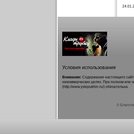
24.01.
Условия использования
Внимание:
Содержание настоящего сайта
некоммерческих целях. При полном или 
(http://www.yslepukhin.ru/) обязательна.
© Благотв