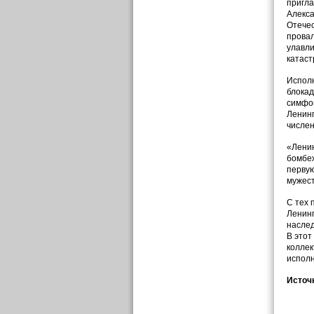
пригла
Алекса
Отечес
провал
улавли
катаст
Исполн
блокад
симфон
Ленинг
числен
«Ленин
бомбеж
первую
мужест
С тех 
Ленинг
наслед
В этот
коллек
исполн
Источн