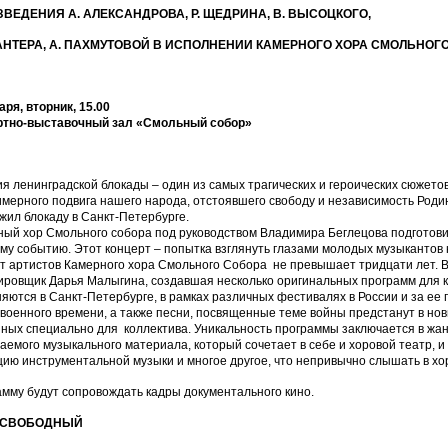
ЗВЕДЕНИЯ
А. АЛЕКСАНДРОВА, Р. ЩЕДРИНА, В. ВЫСОЦКОГО,
АНТЕРА, А. ПАХМУТОВОЙ В ИСПОЛНЕНИИ К
АМЕРНОГО ХОРА СМОЛЬНОГ
аря, вторник, 15.00
ртно-выставочный зал «Смольный собор»
я ленинградской блокады – один из самых трагических и героических сюжетов
мерного подвига нашего народа, отстоявшего свободу и независимость Родины
жил блокаду в Санкт-Петербурге.
ый хор Смольного собора под руководством Владимира Беглецова подготови
му событию. Этот концерт – попытка взглянуть глазами молодых музыкантов
т артистов Камерного хора Смольного Собора не превышает тридцати лет. В
ровщик Дарья Малыгина, создавшая несколько оригинальных программ для к
яются в Санкт-Петербурге, в рамках различных фестивалях в России и за ее
военного времени, а также песни, посвященные теме войны предстанут в но
ных специально для коллектива. Уникальность программы заключается в жа
аемого музыкального материала, который сочетает в себе и хоровой театр, 
ию инструментальной музыки и многое другое, что непривычно слышать в хо
мму будут сопровождать кадры документального кино.
 СВОБОДНЫЙ