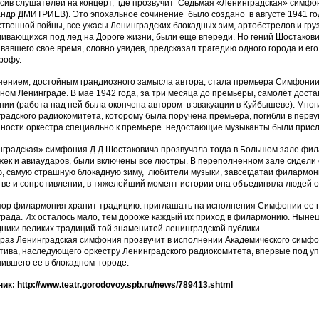
сив слушателей на концерт, где прозвучит Седьмая «Ленинградская» симфо
ндр ДМИТРИЕВ). Это эпохальное сочинение было создано в августе 1941 го
твенной войны, все ужасы Ленинградских блокадных зим, артобстрелов и гру
ивающихся под лед на Дороге жизни, были еще впереди. Но гений Шостакови
вавшего свое время, словно увидев, предсказал трагедию одного города и ег
рофу.
ением, достойным грандиозного замысла автора, стала премьера Симфонии, 
ном Ленинграде. В мае 1942 года, за три месяца до премьеры, самолёт дост
ии (работа над ней была окончена автором в эвакуации в Куйбышеве). Мног
радского радиокомитета, которому была поручена премьера, погибли в перву
ности оркестра специально к премьере недостающие музыканты были присл
градская» симфония Д.Д.Шостаковича прозвучала тогда в Большом зале фила
ек и авиаударов, были включены все люстры. В переполненном зале сидели
, самую страшную блокадную зиму, любители музыки, завсегдатаи филармо
ве и сопротивлении, в тяжелейший момент истории она объединяла людей 
пор филармония хранит традицию: приглашать на исполнения Симфонии ее 
рада. Их осталось мало, тем дороже каждый их приход в филармонию. Ны
ники великих традиций той знаменитой ленинградской публики.
 раз Ленинградская симфония прозвучит в исполнении Академического симф
тива, наследующего оркестру Ленинградского радиокомитета, впервые под 
ившего ее в блокадном городе.
ик: http://www.teatr.gorodovoy.spb.ru/news/789413.shtml