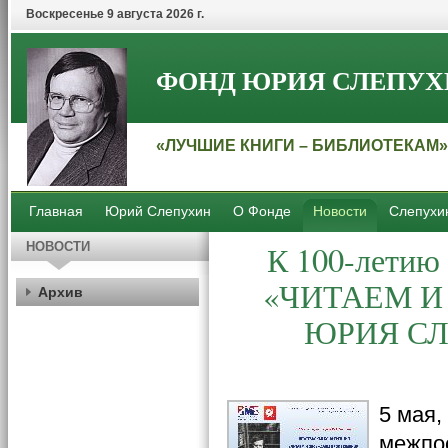
Воскресенье 9 августа 2026 г.
ФОНД ЮРИЯ СЛЕПУХ
«ЛУЧШИЕ КНИГИ – БИБЛИОТЕКАМ»
Главная
Юрий Слепухин
О Фонде
Новости
Слепухи
К
100-летию 
НОВОСТИ
«ЧИТАЕМ И
Архив
ЮРИЯ СЛ
5 мая,
межпос