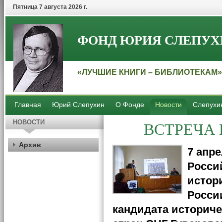
Пятница 7 августа 2026 г.
ФОНД ЮРИЯ СЛЕПУХ
«ЛУЧШИЕ КНИГИ – БИБЛИОТЕКАМ»
Главная
Юрий Слепухин
О Фонде
Новости
Слепухи
ВСТРЕЧА
НОВОСТИ
Архив
7 апр
Росси
истор
Росси
кандидата историче