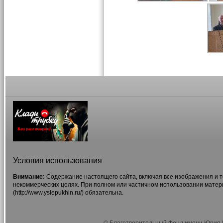
Условия использования
Внимание:
Содержание настоящего сайта, включая все изображения и т
некоммерческих целях. При полном или частичном использовании матер
(http://www.yslepukhin.ru/) обязательна.
© Благотворительный Фонд имени Юрия Г