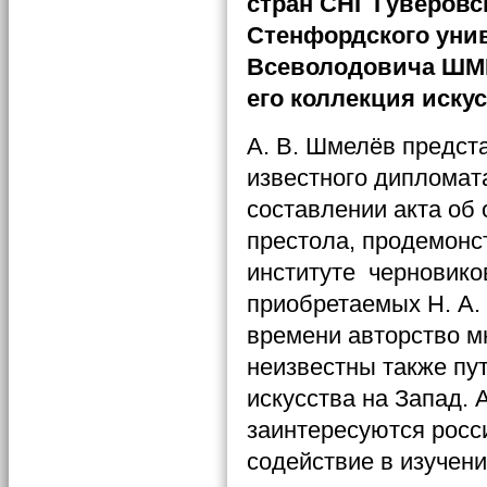
стран СНГ Гуверовс
Стенфордского уни
Всеволодовича ШМ
его коллекция искус
А. В. Шмелёв предст
известного дипломат
составлении акта об 
престола, продемонс
институте черновиков
приобретаемых Н. А. 
времени авторство мн
неизвестны также пут
искусства на Запад. 
заинтересуются росс
содействие в изучен